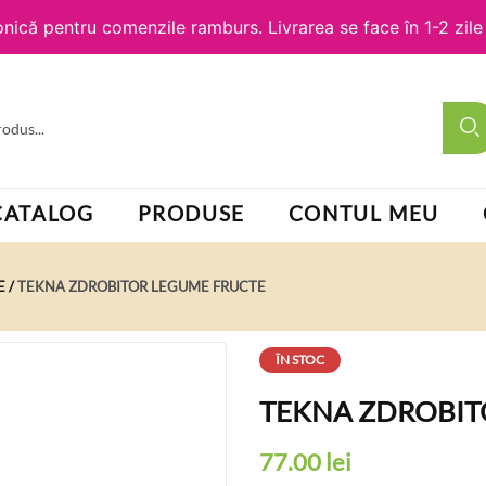
nică pentru comenzile ramburs. Livrarea se face în 1-2 zil
CATALOG
PRODUSE
CONTUL MEU
E
TEKNA ZDROBITOR LEGUME FRUCTE
ÎN STOC
TEKNA ZDROBIT
77.00
lei