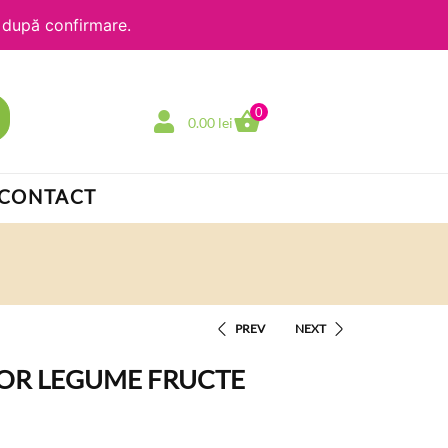
e după confirmare.
0
0.00
lei
CONTACT
PREV
NEXT
OR LEGUME FRUCTE