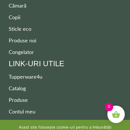
Cămară
Copii
Sticle eco
Produse noi
Congelator
LINK-URI UTILE
Tupperware4u
Catalog
Produse
0
Contul meu
Contact
Acest site folosește cookie-uri pentru a îmbunătăți