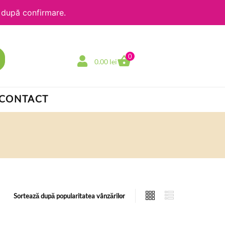
e după confirmare.
0
0.00
lei
CONTACT