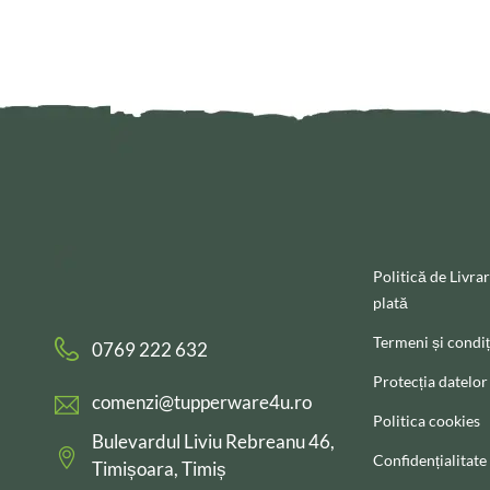
Politică de Livra
plată
Termeni și condiț
0769 222 632
Protecția datelor
comenzi@tupperware4u.ro
Politica cookies
Bulevardul Liviu Rebreanu 46,
Confidențialitate
Timișoara, Timiș