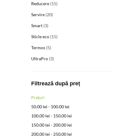
Reducere
(15)
Servire
(20)
Smart
(3)
Sticle eco
(15)
Termos
(5)
UltraPro
(3)
Filtrează după preț
Prețuri
50.00
lei
-
100.00
lei
100.00
lei
-
150.00
lei
150.00
lei
-
200.00
lei
200.00
lei
-
250.00
lei