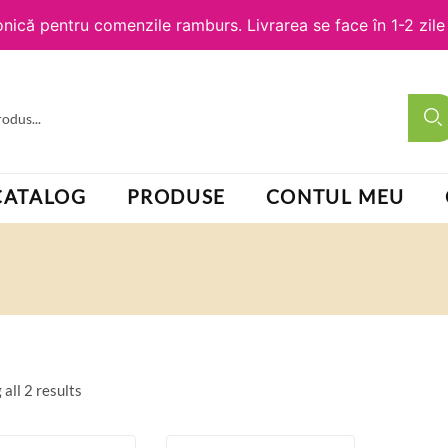
nică pentru comenzile ramburs. Livrarea se face în 1-2 zil
CATALOG
PRODUSE
CONTUL MEU
all 2 results