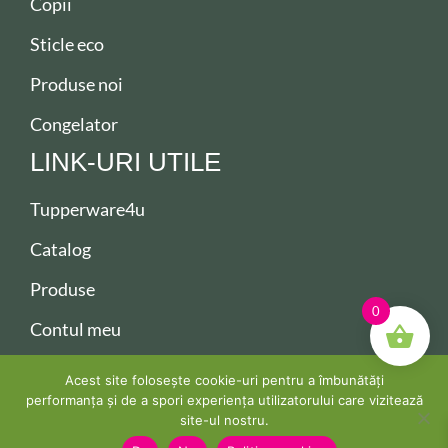
Copii
Sticle eco
Produse noi
Congelator
LINK-URI UTILE
Tupperware4u
Catalog
Produse
0
Contul meu
Contact
Acest site folosește cookie-uri pentru a îmbunătăți
performanța și de a spori experiența utilizatorului care vizitează
site-ul nostru.
Copyright ©2026 Tupperware. All Rights Reserved