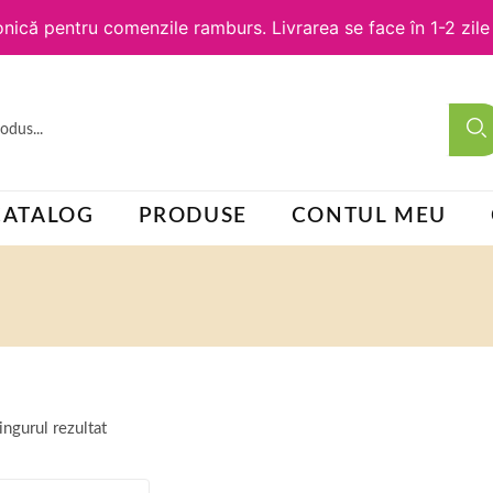
nică pentru comenzile ramburs. Livrarea se face în 1-2 zil
CATALOG
PRODUSE
CONTUL MEU
ingurul rezultat