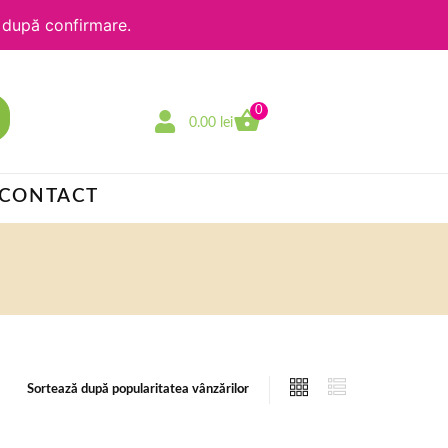
e după confirmare.
0
0.00
lei
CONTACT