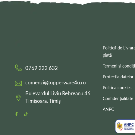
Politică de Livrar
plată
Termeni și condiți
0769 222 632
Protecția datelor
comenzi@tupperware4u.ro
Politica cookies
Bulevardul Liviu Rebreanu 46,
Confidențialitate
Timișoara, Timiș
ANPC