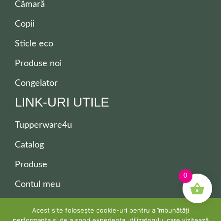
Cămară
Copii
Sticle eco
Produse noi
Congelator
LINK-URI UTILE
Tupperware4u
Catalog
Produse
0
Contul meu
Contact
Acest site folosește cookie-uri pentru a îmbunătăți
performanța și de a spori experiența utilizatorului care vizitează