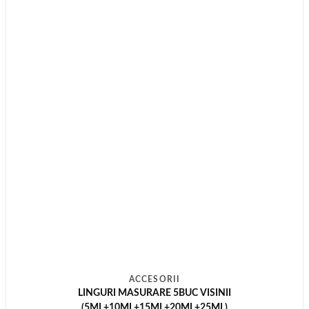
ACCESORII
LINGURI MASURARE 5BUC VISINII
(5ML+10ML+15ML+20ML+25ML)