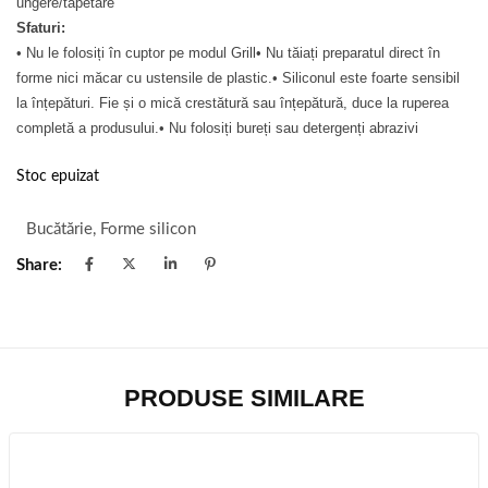
ungere/tapetare
Sfaturi:
• Nu le folosiți în cuptor pe modul Grill• Nu tăiați preparatul direct în
forme nici măcar cu ustensile de plastic.• Siliconul este foarte sensibil
la înțepături. Fie și o mică crestătură sau înțepătură, duce la ruperea
completă a produsului.• Nu folosiți bureți sau detergenți abrazivi
Stoc epuizat
Bucătărie
,
Forme silicon
Share:
PRODUSE SIMILARE