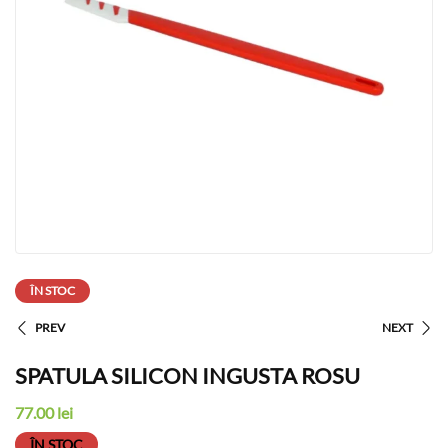
ÎN STOC
PREV
NEXT
SPATULA SILICON INGUSTA ROSU
77.00
lei
ÎN STOC