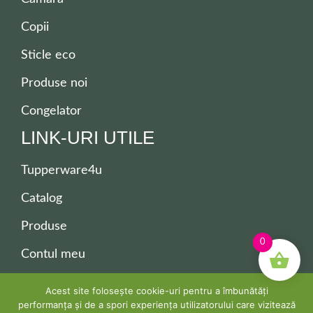
Copii
Sticle eco
Produse noi
Congelator
LINK-URI UTILE
Tupperware4u
Catalog
Produse
0
Contul meu
Contact
Acest site folosește cookie-uri pentru a îmbunătăți
performanța și de a spori experiența utilizatorului care vizitează