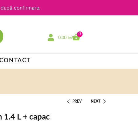
e după confirmare.
0
0.00
lei
CONTACT
PREV
NEXT
 1.4 L + capac