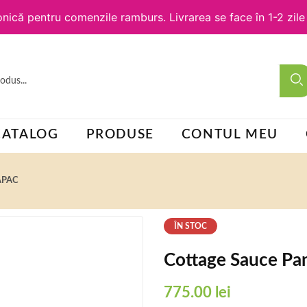
nică pentru comenzile ramburs. Livrarea se face în 1-2 zil
CATALOG
PRODUSE
CONTUL MEU
APAC
ÎN STOC
Cottage Sauce Pan
775.00
lei