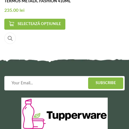
TERMOS METALIC FASHION 410ML
235.00
lei
SELECTEAZĂ OPȚIUNILE
SUBSCRIBE