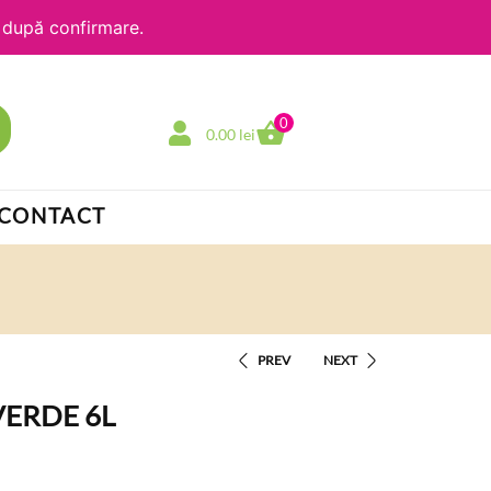
e după confirmare.
0
0.00
lei
CONTACT
PREV
NEXT
VERDE 6L