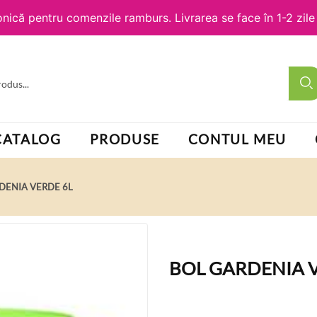
nică pentru comenzile ramburs. Livrarea se face în 1-2 zil
CATALOG
PRODUSE
CONTUL MEU
DENIA VERDE 6L
BOL GARDENIA 