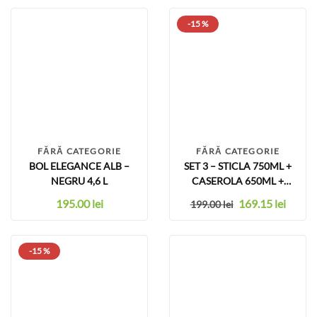
-15 %
FĂRĂ CATEGORIE
FĂRĂ CATEGORIE
BOL ELEGANCE ALB –
SET 3 – STICLA 750ML +
NEGRU 4,6 L
CASEROLA 650ML +
FORME PRAJITURI
195.00
lei
169.15
lei
199.00
lei
-15 %