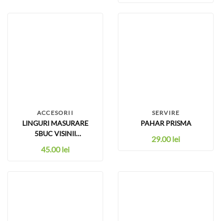
ACCESORII
SERVIRE
LINGURI MASURARE
PAHAR PRISMA
5BUC VISINII
29.00
lei
(5ML+10ML+15ML+20ML+25ML)
45.00
lei