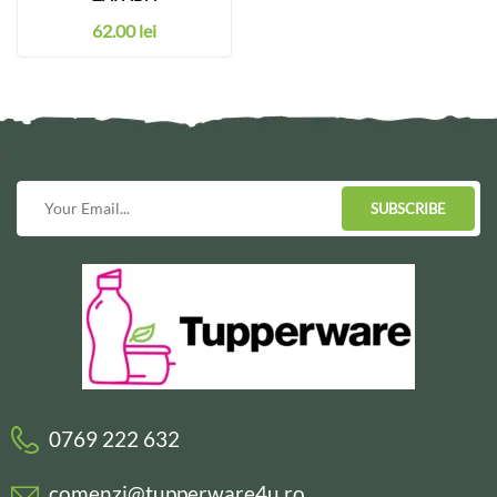
62.00
lei
SUBSCRIBE
0769 222 632
comenzi@tupperware4u.ro