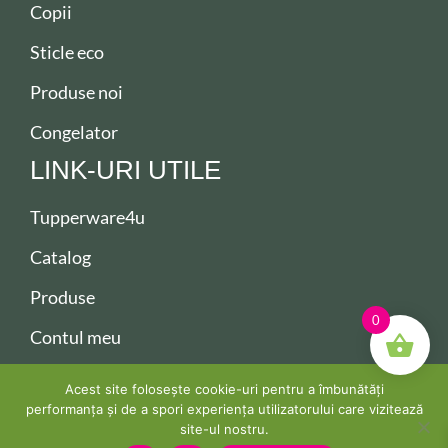
Copii
Sticle eco
Produse noi
Congelator
LINK-URI UTILE
Tupperware4u
Catalog
Produse
0
Contul meu
Contact
Acest site folosește cookie-uri pentru a îmbunătăți
performanța și de a spori experiența utilizatorului care vizitează
site-ul nostru.
Copyright ©2026 Tupperware. All Rights Reserved