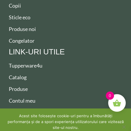
Copii
Sticle eco
Produse noi
Congelator
LINK-URI UTILE
Tupperware4u
Catalog
Produse
0
Contul meu
Contact
Acest site folosește cookie-uri pentru a îmbunătăți
performanța și de a spori experiența utilizatorului care vizitează
site-ul nostru.
Copyright ©2026 Tupperware. All Rights Reserved